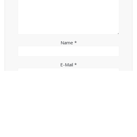
Name
*
E-Mail
*
Website
Meinen Namen, meine E-Mail-Adresse und
meine Website in diesem Browser für die
nächste Kommentierung speichern.