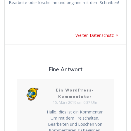
Bearbeite oder lösche ihn und beginne mit dem Schreiben!
Beitrags-
Nächster
Weiter:
Datenschutz
Navigation
Beitrag:
Eine Antwort
Ein WordPress-
Kommentator
15. März 2019 um 0:37 Uhr
Hallo, dies ist ein Kommentar.
Um mit dem Freischalten,
Bearbeiten und Löschen von
Kommentaren zu beginnen,